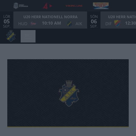
LÖR
SÖN
U20 HERR NATIONELL NORRA
U20 HERR NAT
05
06
10:10 AM
12:3
HUD
AIK
DIF
SEP.
SEP.