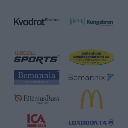
följts.
8. Förening och enskilda lag inom förening får inte
annonsera eller på annat sätt försöka
locka över spelare till sin förening. Undantag är
marknadsföring av Hockeyskola eller
nybörjarverksamhet.
9. Alla föreningar ska inför varje säsong skriftligt till
Stockholms Ishockeyförbund
årligen senast 15/2 meddela vem i föreningen på
nivå motsvarande ordförande eller
sportsligt ansvarig som är ansvarig för
spelarövergångar och som är ansvarig för att
dels se till att ovan process följs, dels se till att