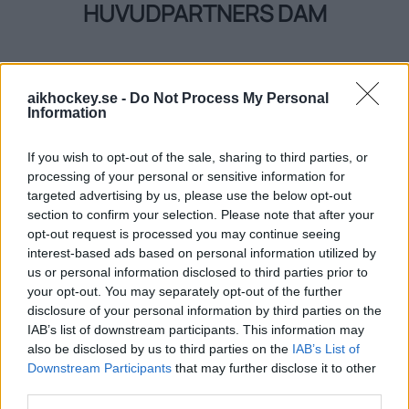
HUVUDPARTNERS DAM
3. Spelare som vill spela i ny förening ska via
vårdnadshavare fylla i det digitala
formuläret som automatiskt till den person i
aikhockey.se -
Do Not Process My Personal
nuvarande förening som är ansvarig för
Information
övergångar, normalt sportchefen/motsvarande,
PREMIUMPARTNER
If you wish to opt-out of the sale, sharing to third parties, or
Ansvarig i nuvarande förening ska
processing of your personal or sensitive information for
targeted advertising by us, please use the below opt-out
sedan ta kontakt med vårdnadshavaren för en
section to confirm your selection. Please note that after your
diskussion kring orsaker och
opt-out request is processed you may continue seeing
OFFICIELL PARTNER
interest-based ads based on personal information utilized by
förutsättningar för fortsatt spel i föreningen.
us or personal information disclosed to third parties prior to
your opt-out. You may separately opt-out of the further
4. Nuvarande förening ska inom 7 kalenderdagar
disclosure of your personal information by third parties on the
efter det att det digitala formuläret
IAB’s list of downstream participants. This information may
also be disclosed by us to third parties on the
IAB’s List of
inkommit, påbörja dialog med spelare och
Downstream Participants
that may further disclose it to other
vårdnadshavare kring möjliga lösningar för
third parties.