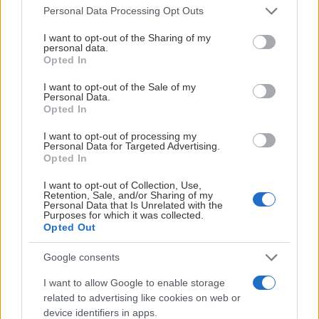
Please note that this website/app uses one or more Google
att behålla spelaren i föreningen. Maxtid för dialog är
Personal Data Processing Opt Outs
services and may gather and store information including but
21 kalenderdagar från att
not limited to your visit or usage behaviour. You may click to
I want to opt-out of the Sharing of my
personal data.
grant or deny consent to Google and its third-party tags to
formuläret inkommit. Dialog diarie ska upprättas.
Opted In
use your data for below specified purposes in below Google
Om ej dialog påbörjats eller
consent section.
I want to opt-out of the Sale of my
Personal Data.
avslutats inom ovan angivna perioder är spelaren fri
Opted In
för övergång.
I want to opt-out of processing my
Personal Data for Targeted Advertising.
5. Om nuvarande förening anser att en övergång kan
Opted In
godkännas, ska ansvarig i
I want to opt-out of Collection, Use,
Retention, Sale, and/or Sharing of my
nuvarande förening ta kontakt med ansvarig i den
Personal Data that Is Unrelated with the
förening till vilken spelaren vill byta
Purposes for which it was collected.
Opted Out
för dialog kring möjligheterna för ett föreningsbyte.
Google consents
6. Det åligger båda föreningarna att bidra till en
I want to allow Google to enable storage
konstruktiv dialog. För undvikande av
related to advertising like cookies on web or
device identifiers in apps.