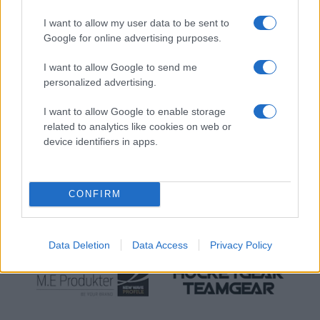
framtida meningsskiljaktigheter ska dialogen mellan
föreningarna bekräftas skriftligt
I want to allow my user data to be sent to
Google for online advertising purposes.
till exempel via email. I dialogen mellan föreningarna
ska hänsyn tas till om övergång
I want to allow Google to send me
personalized advertising.
leder till att nuvarande förening riskerar att förlora
I want to allow Google to enable storage
ett helt lag p.g.a. för få spelare.
related to analytics like cookies on web or
device identifiers in apps.
Hänsyn ska också tas till hur tillkommande spelare
påverkar sammansättningen av
NÄTVERKSPARTNER
mottagande förenings lag såväl socialt som
CONFIRM
möjlighet att tillgodose speltid och
träningsmöjligheter för befintliga spelare.
Data Deletion
Data Access
Privacy Policy
7. Om spelare efter provträning/spel vill byta
förening ska nuvarande förening godkänna
övergång, under förutsättning av att ovan process