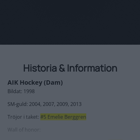
Historia & Information
Allmänna
AIK Hockey (Dam)
Bildat: 1998
Idrottsklubben
Bildat:
SM-guld: 2004, 2007, 2009, 2013
15:e
februari
Tröjor i taket:
#5 Emelie Berggren
1891
Wall of honor:
på