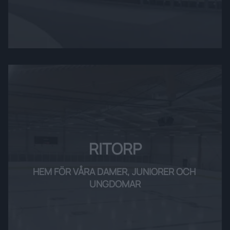
guld:
1934,
1935,
1938,
1946,
1947,
1982,
1984
Tröjor
i
taket:
RITORP
#1
Leif
HEM FÖR VÅRA DAMER, JUNIORER OCH 
Holmqvist
,
UNGDOMAR
#2
Mats
Thelin
,
#5