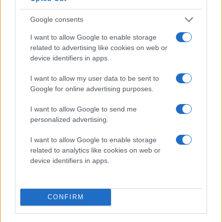
(237)
Hockeys
Europacupen för fjärde gången.
Flest
herrar
Google consents
assist
22 mars 2009 - AIK Hockeys damer vinner sitt tredje
vinner
I want to allow Google to enable storage
genom
SM-guld.
sitt
related to advertising like cookies on web or
tiderna:
första
device identifiers in apps.
11 april 2010 - AIK Hockeys herrar besegrar Växjö
Peter
SM-
med 2–0 och är klara för Elitserien.
I want to allow my user data to be sent to
Gradin
guld.
Google for online advertising purposes.
(229)
23 mars 2013 - AIK Hockeys damer vinner sitt fjärde
22
*antalet
SM-guld.
I want to allow Google to send me
mars
är
personalized advertising.
1935
HUVUDPARTNERS DAM
15 februari 2015 -
#2 Mats Thelins
tröja hissas på
räknat
-
I want to allow Google to enable storage
Hovet.
på
related to analytics like cookies on web or
AIK
totalt
device identifiers in apps.
24 november 2017 -
#18 Leif Holmgrens
tröja hissas
Hockeys
spelade
på Hovet.
tröja hissas på Hovet.
herrar
matcher
vinner
15 februari 2018 -
#10 Rolf Edbergs
tröja hissas på
CONFIRM
AIK
sitt
PREMIUMPARTNER
Hovet.
andra
Hockeys