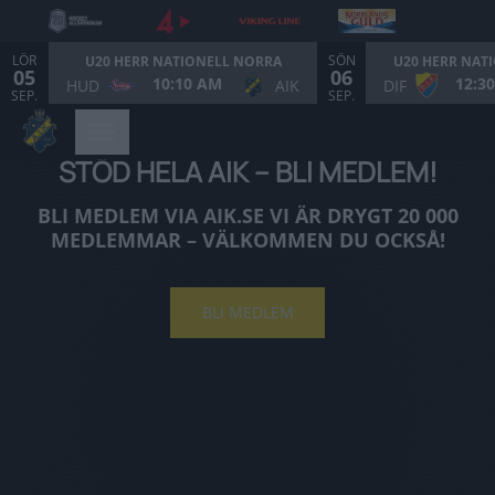
LÖR
SÖN
U20 HERR NATIONELL NORRA
U20 HERR NAT
05
06
10:10 AM
12:3
HUD
AIK
DIF
SEP.
SEP.
STÖD HELA AIK – BLI MEDLEM!
BLI MEDLEM VIA AIK.SE VI ÄR DRYGT 20 000
MEDLEMMAR – VÄLKOMMEN DU OCKSÅ!
BLI MEDLEM