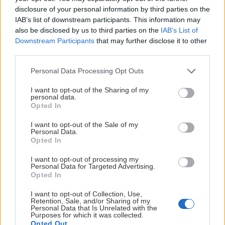
Historiska datum
tiderna
disclosure of your personal information by third parties on the
(målvakt):
IAB’s list of downstream participants. This information may
7
28 januari 2004 -
#11 Peter Gradins
tröja hissas på
Gunnar
also be disclosed by us to third parties on the
IAB’s List of
mars
Hovet.
Downstream Participants
that may further disclose it to other
Leidborg
1921
third parties.
(304)
14 mars 2004 - AIK Hockeys damer vinner sitt första
-
Flest
Please note that this website/app uses one or more Google
SM-guld.
Personal Data Processing Opt Outs
AIK
poäng
services and may gather and store information including but
Hockeys
19 december 2004 - AIK Hockeys damer vinner
not limited to your visit or usage behaviour. You may click to
I want to opt-out of the Sharing of my
genom
personal data.
herrar
grant or deny consent to Google and its third-party tags to
Europacupen.
tiderna:
Opted In
use your data for below specified purposes in below Google
spelar
Peter
consent section.
4 december 2005 - AIK Hockeys damer vinner
sin
I want to opt-out of the Sale of my
Gradin
Personal Data.
Europacupen för andra gången.
första
Opted In
(466)
Visa mer
Visa mer
seriematch.
Flest
10 december 2006 - AIK Hockeys damer vinner
I want to opt-out of processing my
Personal Data for Targeted Advertising.
mål
Europacupen för tredje gången.
23
Opted In
genom
mars
25 mars 2007 - AIK Hockeys damer vinner sitt andra
tiderna:
I want to opt-out of Collection, Use,
1934
Retention, Sale, and/or Sharing of my
SM-guld.
HUVUDPARTNERS
Peter
-
Personal Data that Is Unrelated with the
Purposes for which it was collected.
Gradin
AIK
3 februari 2008 - AIK Hockeys damer vinner
Opted Out