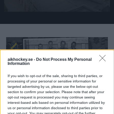
honor:
David
Engblom
&
Roger
Andersson
Flest
matcher
genom
aikhockey.se -
Do Not Process My Personal
Information
tiderna
(utespelare):
If you wish to opt-out of the sale, sharing to third parties, or
Christian
processing of your personal or sensitive information for
Sandberg
targeted advertising by us, please use the below opt-out
(714)
section to confirm your selection. Please note that after your
Flest
opt-out request is processed you may continue seeing
interest-based ads based on personal information utilized by
matcher
us or personal information disclosed to third parties prior to
genom
your opt-out. You may separately opt-out of the further