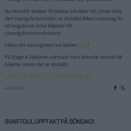
Nu återstår endast 39 platser på Aktiv sitt, innan hela
den svartgula kortsidan är slutsåld (Med undantag för
ett begränsat antal biljetter till
säsongskortsinnehavare)
Säkra ditt säsongskort via länken
HÄR
!
På Etage A (läktaren närmast isen) återstår endast 58
biljetter innan det är slutsålt.
SÄKRA DIN BILJETT TILL PREMIÄREN HÄR!
AIK HOCKEY
SVARTGUL UPPTAKT PÅ SÖNDAG!