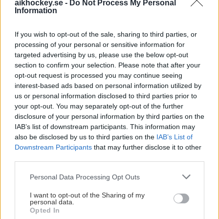
aikhockey.se -
Do Not Process My Personal
Information
If you wish to opt-out of the sale, sharing to third parties, or
processing of your personal or sensitive information for
targeted advertising by us, please use the below opt-out
section to confirm your selection. Please note that after your
Herr
opt-out request is processed you may continue seeing
interest-based ads based on personal information utilized by
AIK Hockey har gått på is för första gången
us or personal information disclosed to third parties prior to
sedan återsamlingen, hör vad assisterande
your opt-out. You may separately opt-out of the further
tränare, Oliver Styf, Samuel Jonsson och Olli
disclosure of your personal information by third parties on the
IAB’s list of downstream participants. This information may
Vainio säger om första ispasset.
also be disclosed by us to third parties on the
IAB’s List of
Downstream Participants
that may further disclose it to other
I går, torsdag klev AIK ut på isen för första gången
third parties.
sedan återsamlingen. Alla spelare var med och tränade
Please note that this website/app uses one or more Google
för fullt, förutom Tim Theocharidis och Ryder Rolston.
Personal Data Processing Opt Outs
services and may gather and store information including but
Tim Theocharidis anländer till Sverige idag, fredag och
not limited to your visit or usage behaviour. You may click to
I want to opt-out of the Sharing of my
Ryder Rolston har inte anlänt till Sverige ännu.
personal data.
grant or deny consent to Google and its third-party tags to
Opted In
use your data for below specified purposes in below Google