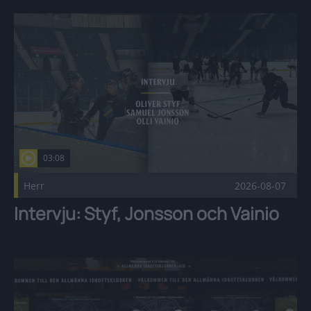
Intervju: Styf, Jonsson och Vainio Publicerad 2026-08-07
03:08
Herr
2026-08-07
Intervju: Styf, Jonsson och Vainio
Välkommen till AIK, Ryder Rolston! Publicerad 2026-08-05