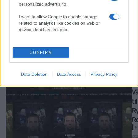
personalized advertising.
Sv
u
I want to allow Google to enable storage
related to analytics like cookies on web or
p
device identifiers in apps.
s
H
CONFIRM
202
08-
07
Data Deletion
Data Access
Privacy Policy
V
ti
R
Ro
N
202