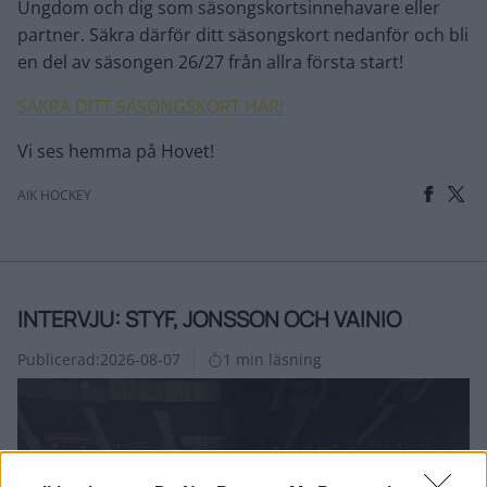
Ungdom och dig som säsongskortsinnehavare eller
partner. Säkra därför ditt säsongskort nedanför och bli
en del av säsongen 26/27 från allra första start!
SÄKRA DITT SÄSONGSKORT HÄR!
Vi ses hemma på Hovet!
AIK HOCKEY
INTERVJU: STYF, JONSSON OCH VAINIO
Publicerad:
2026-08-07
1 min läsning