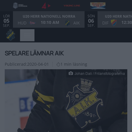
LÖR
SÖN
U20 HERR NATIONELL NORRA
U20 HERR NAT
05
06
10:10 AM
12:3
HUD
AIK
DIF
SEP.
SEP.
SPELARE LÄMNAR AIK
Publicerad:
2020-04-01
1 min läsning
Johan Dali / Frilansfotograferna