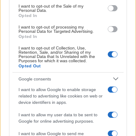
Hör i spelaren ovan vad Oliver Styf, Samuel Jonsson
consent section.
I want to opt-out of the Sale of my
och Olli Vainio säger om det första ispasset.
Personal Data.
Opted In
AIK HOCKEY
I want to opt-out of processing my
Personal Data for Targeted Advertising.
Opted In
LÄS NÄSTA
I want to opt-out of Collection, Use,
Retention, Sale, and/or Sharing of my
Personal Data that Is Unrelated with the
Vi
Purposes for which it was collected.
Opted Out
p
11
Google consents
så
I want to allow Google to enable storage
related to advertising like cookies on web or
H
device identifiers in apps.
202
08-
I want to allow my user data to be sent to
07
Google for online advertising purposes.
I want to allow Google to send me