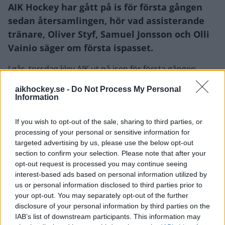
AIK Hockey har gått på is för första gången
sedan återsamlingen, hör vad assisterande
tränare, Oliver Styf, Samuel Jonsson och Olli
Vainio säger om första ispasset.
I går, torsdag klev AIK ut på isen för första gången
sedan återsamlingen. Alla spelare var med och tränade
aikhockey.se -
Do Not Process My Personal
för fullt, förutom Tim Theocharidis och Ryder Rolston.
Information
Tim Theocharidis anländer till Sverige idag, fredag och
Ryder Rolston har inte anlänt till Sverige ännu.
If you wish to opt-out of the sale, sharing to third parties, or
processing of your personal or sensitive information for
Hör i spelaren ovan vad Oliver Styf, Samuel Jonsson
targeted advertising by us, please use the below opt-out
och Olli Vainio säger om det första ispasset.
section to confirm your selection. Please note that after your
opt-out request is processed you may continue seeing
AIK HOCKEY
interest-based ads based on personal information utilized by
us or personal information disclosed to third parties prior to
your opt-out. You may separately opt-out of the further
LÄS NÄSTA
disclosure of your personal information by third parties on the
IAB’s list of downstream participants. This information may