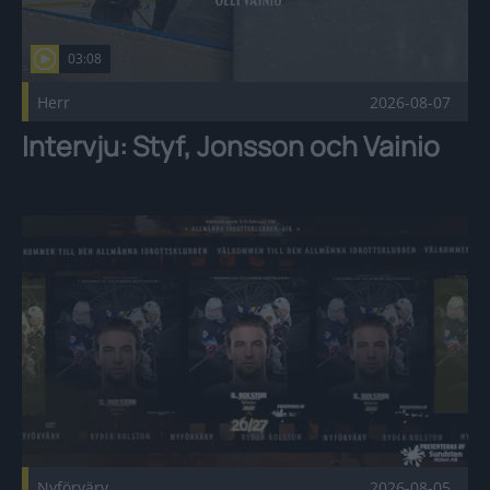
03:08
Herr
2026-08-07
Intervju: Styf, Jonsson och Vainio
Välkommen till AIK, Ryder Rolston! Publicerad 2026-08-05
Nyförvärv
2026-08-05