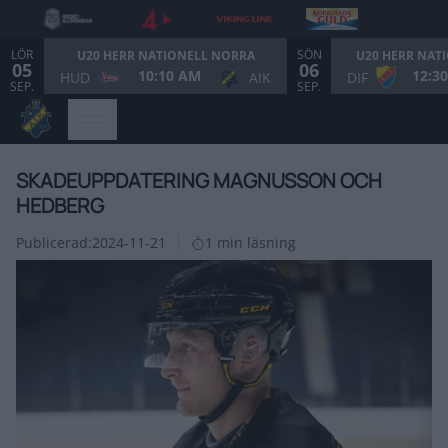
LÖR
SÖN
U20 HERR NATIONELL NORRA
U20 HERR NAT
05
06
10:10 AM
12:3
HUD
AIK
DIF
SEP.
SEP.
SKADEUPPDATERING MAGNUSSON OCH
HEDBERG
Publicerad:
2024-11-21
1 min läsning