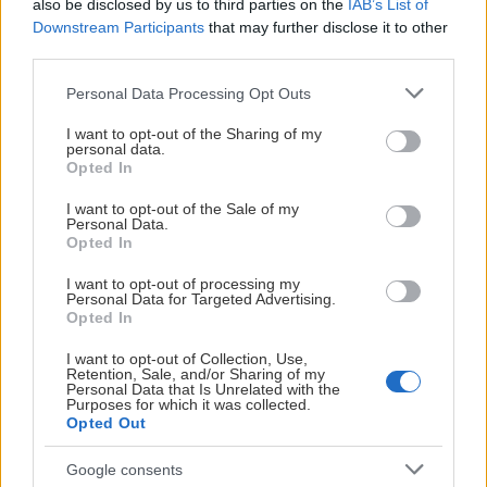
also be disclosed by us to third parties on the
IAB’s List of
Vi
Downstream Participants
that may further disclose it to other
third parties.
p
Please note that this website/app uses one or more Google
11
Personal Data Processing Opt Outs
services and may gather and store information including but
så
not limited to your visit or usage behaviour. You may click to
I want to opt-out of the Sharing of my
personal data.
H
grant or deny consent to Google and its third-party tags to
Opted In
use your data for below specified purposes in below Google
202
consent section.
08-
I want to opt-out of the Sale of my
Personal Data.
07
Opted In
I want to opt-out of processing my
Personal Data for Targeted Advertising.
Opted In
Sv
u
I want to opt-out of Collection, Use,
Retention, Sale, and/or Sharing of my
p
Personal Data that Is Unrelated with the
Purposes for which it was collected.
s
Opted Out
H
Google consents
202