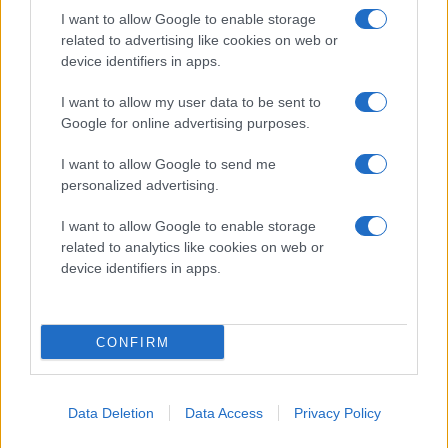
08-
I want to allow Google to enable storage
07
related to advertising like cookies on web or
device identifiers in apps.
I want to allow my user data to be sent to
V
Google for online advertising purposes.
ti
I want to allow Google to send me
R
personalized advertising.
Ro
I want to allow Google to enable storage
N
related to analytics like cookies on web or
device identifiers in apps.
202
08-
05
CONFIRM
Data Deletion
Data Access
Privacy Policy
SENASTE NYTT