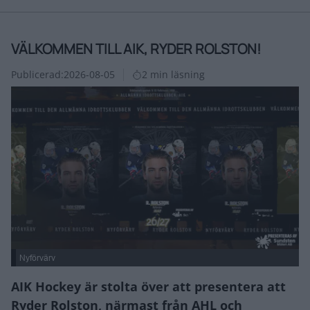
VÄLKOMMEN TILL AIK, RYDER ROLSTON!
Publicerad:
2026-08-05
2 min läsning
Nyförvärv
AIK Hockey är stolta över att presentera att
Ryder Rolston, närmast från AHL och