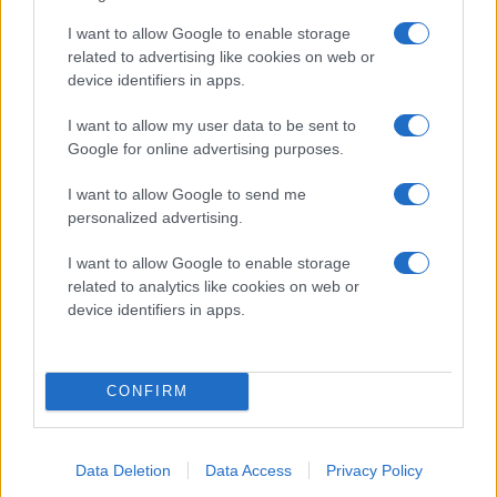
o
I want to allow Google to enable storage
Va
related to advertising like cookies on web or
H
device identifiers in apps.
202
03:08
08-
I want to allow my user data to be sent to
07
Google for online advertising purposes.
I want to allow Google to send me
In
personalized advertising.
Ty
I want to allow Google to enable storage
V
related to analytics like cookies on web or
device identifiers in apps.
H
202
08-
05
CONFIRM
Data Deletion
Data Access
Privacy Policy