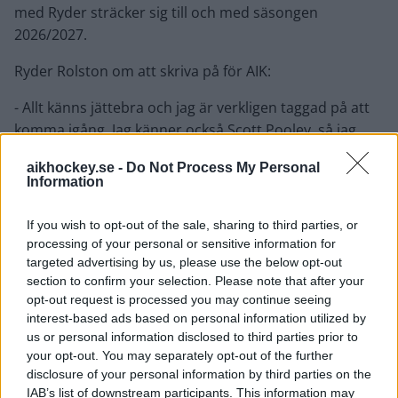
med Ryder sträcker sig till och med säsongen
2026/2027.
Ryder Rolston om att skriva på för AIK:
- Allt känns jättebra och jag är verkligen taggad på att
komma igång. Jag känner också Scott Pooley, så jag
hörde av mig till honom. Han berättade om klubben,
aikhockey.se -
Do Not Process My Personal
dess historia, de passionerade supportrarna och
Information
föreningens driv för att vinna och driv för att ta steget
till SHL. Det gjorde mig ännu mer taggad på den här
If you wish to opt-out of the sale, sharing to third parties, or
möjligheten.
processing of your personal or sensitive information for
targeted advertising by us, please use the below opt-out
Ryder beskriver sig själv som spelare:
section to confirm your selection. Please note that after your
- Jag är en väldigt tävlingsinriktad och energisk spelare.
opt-out request is processed you may continue seeing
interest-based ads based on personal information utilized by
Jag gillar att använda min skridskoåkning och mitt skott
us or personal information disclosed to third parties prior to
för att skapa ytor och målchanser, både för mig själv
your opt-out. You may separately opt-out of the further
och mina lagkamrater.
disclosure of your personal information by third parties on the
IAB’s list of downstream participants. This information may