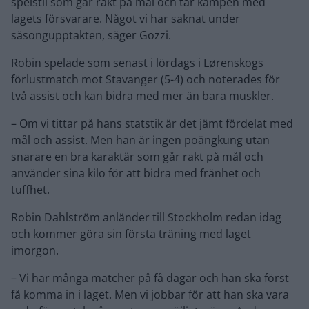
spelstil som går rakt på mål och tar kampen med
lagets försvarare. Något vi har saknat under
säsongupptakten, säger Gozzi.
Robin spelade som senast i lördags i Lørenskogs
förlustmatch mot Stavanger (5-4) och noterades för
två assist och kan bidra med mer än bara muskler.
– Om vi tittar på hans statstik är det jämt fördelat med
mål och assist. Men han är ingen poängkung utan
snarare en bra karaktär som går rakt på mål och
använder sina kilo för att bidra med fränhet och
tuffhet.
Robin Dahlström anländer till Stockholm redan idag
och kommer göra sin första träning med laget
imorgon.
– Vi har många matcher på få dagar och han ska först
få komma in i laget. Men vi jobbar för att han ska vara