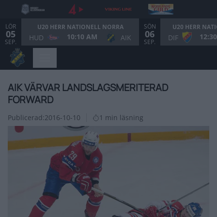
LÖR
SÖN
U20 HERR NATIONELL NORRA
U20 HERR NAT
05
06
10:10 AM
12:3
HUD
AIK
DIF
SEP.
SEP.
AIK VÄRVAR LANDSLAGSMERITERAD
FORWARD
Publicerad:
2016-10-10
1 min läsning