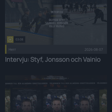
03:08
Herr
2026-08-07
Intervju: Styf, Jonsson och Vainio
Välkommen till AIK, Ryder Rolston! Publicerad 2026-08-05