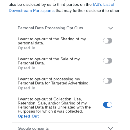
Sportchef, Lasse Johansson stämmer in i Ryders egen
also be disclosed by us to third parties on the
IAB’s List of
beskrivning:
Downstream Participants
that may further disclose it to other
- Ryder kommer från AHL och Milwaukee Admirals. Han
third parties.
är en stark skridskoåkare som jobbar hårt över hela
Please note that this website/app uses one or more Google
Personal Data Processing Opt Outs
banan och gärna använder sitt skott.
services and may gather and store information including but
not limited to your visit or usage behaviour. You may click to
I want to opt-out of the Sharing of my
Varmt välkommen till AIK, Ryder!
personal data.
grant or deny consent to Google and its third-party tags to
Opted In
use your data for below specified purposes in below Google
Ryder Rolston kommer att spela i nummer #71
consent section.
I want to opt-out of the Sale of my
Personal Data.
HAMPUS ZAKRISSON
Opted In
I want to opt-out of processing my
Personal Data for Targeted Advertising.
LÄS NÄSTA
Opted In
I want to opt-out of Collection, Use,
Retention, Sale, and/or Sharing of my
In
Personal Data that Is Unrelated with the
Purposes for which it was collected.
St
Opted Out
J
Google consents