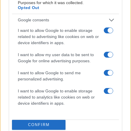
Purposes for which it was collected.
Vi
Opted Out
L
Google consents
H
I want to allow Google to enable storage
202
related to advertising like cookies on web or
08-
device identifiers in apps.
04
01:40
I want to allow my user data to be sent to
Google for online advertising purposes.
I want to allow Google to send me
personalized advertising.
I want to allow Google to enable storage
SENASTE NYTT
related to analytics like cookies on web or
device identifiers in apps.
Välkommen till AIK, Ryder Rolston! Publicerad 2026-08-05
CONFIRM