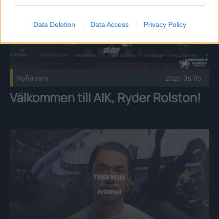
Data Deletion
Data Access
Privacy Policy
Nyförvärv
2026-08-05
Välkommen till AIK, Ryder Rolston!
Intervju: Tyler Vesel Publicerad 2026-08-05