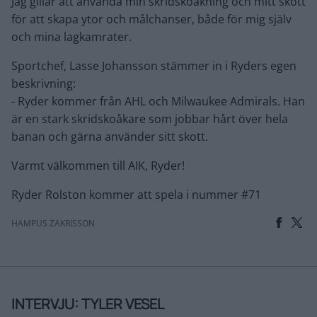
Jag gillar att använda min skridskoåkning och mitt skott
för att skapa ytor och målchanser, både för mig själv
och mina lagkamrater.
Sportchef, Lasse Johansson stämmer in i Ryders egen
beskrivning:
- Ryder kommer från AHL och Milwaukee Admirals. Han
är en stark skridskoåkare som jobbar hårt över hela
banan och gärna använder sitt skott.
Varmt välkommen till AIK, Ryder!
Ryder Rolston kommer att spela i nummer #71
HAMPUS ZAKRISSON
INTERVJU: TYLER VESEL