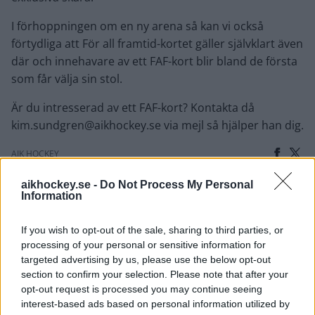
I förhoppningen om en ny arena så kan vi också
förtydliga att För all framtid-kortet gäller självklart även
där och innehavare av ett FAF-kort blir bland de första
som får välja sin stol.
Är du intresserad av ett FAF-kort? Kontakta då
kim.sundgren@aikhockey.se via mejl så hjälper han dig.
AIK HOCKEY
aikhockey.se -
Do Not Process My Personal
Information
LÄS NÄSTA
If you wish to opt-out of the sale, sharing to third parties, or
processing of your personal or sensitive information for
V
targeted advertising by us, please use the below opt-out
ti
section to confirm your selection. Please note that after your
R
opt-out request is processed you may continue seeing
interest-based ads based on personal information utilized by
Ro