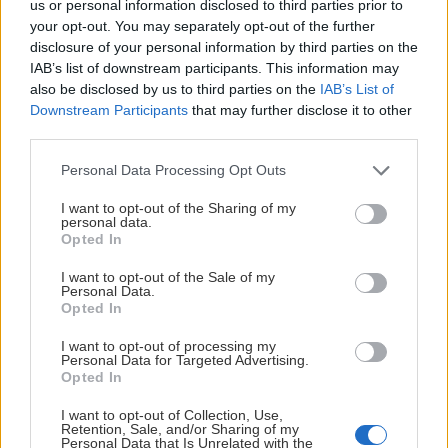
us or personal information disclosed to third parties prior to
N
your opt-out. You may separately opt-out of the further
disclosure of your personal information by third parties on the
202
08-
IAB’s list of downstream participants. This information may
05
also be disclosed by us to third parties on the
IAB’s List of
Downstream Participants
that may further disclose it to other
third parties.
Please note that this website/app uses one or more Google
Personal Data Processing Opt Outs
In
services and may gather and store information including but
Ty
not limited to your visit or usage behaviour. You may click to
I want to opt-out of the Sharing of my
personal data.
grant or deny consent to Google and its third-party tags to
V
Opted In
use your data for below specified purposes in below Google
H
consent section.
I want to opt-out of the Sale of my
202
Personal Data.
Opted In
08-
05
I want to opt-out of processing my
Personal Data for Targeted Advertising.
Opted In
I want to opt-out of Collection, Use,
Retention, Sale, and/or Sharing of my
In
Personal Data that Is Unrelated with the