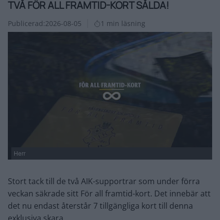
TVÅ FÖR ALL FRAMTID-KORT SÅLDA!
Publicerad:
2026-08-05
1 min läsning
Herr
Stort tack till de två AIK-supportrar som under förra
veckan säkrade sitt För all framtid-kort. Det innebär att
det nu endast återstår 7 tillgängliga kort till denna
exklusiva skara.