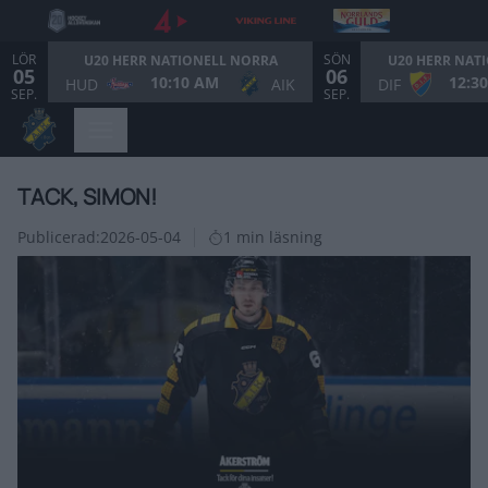
LÖR
SÖN
U20 HERR NATIONELL NORRA
U20 HERR NAT
05
06
10:10 AM
12:3
HUD
AIK
DIF
SEP.
SEP.
TACK, SIMON!
Publicerad:
2026-05-04
1 min läsning